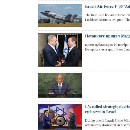
Israeli Air Force F-35 ‘A
The first F-35 bound to Israel m
Lockheed Martin’s test pilot. The a
Нетаниягу принял Медв
время публикации: 10 ноября 20
Вечером в четверг, 10 ноября
It’s called strategic dev
eyebrows in Israel
During one of Israeli Prime Mini
offhandedly dismissed an assertio