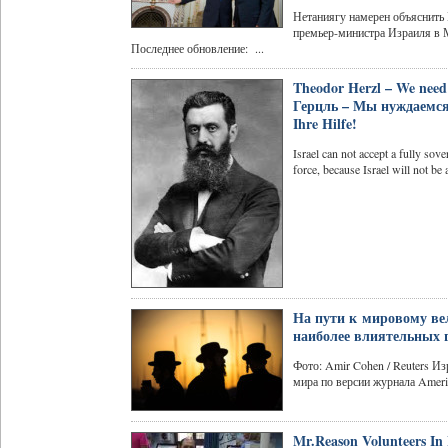
Нетаниягу намерен объяснить 
премьер-министра Израиля в М
Последнее обновление: ...
Theodor Herzl – We need 
Герцль – Мы нуждаемся
Ihre Hilfe!
Israel can not accept a fully sov
force, because Israel will not be a
На пути к мировому ве
наиболее влиятельных 
Фото: Amir Cohen / Reuters И
мира по версии журнала Americ
Mr.Reason Volunteers In 