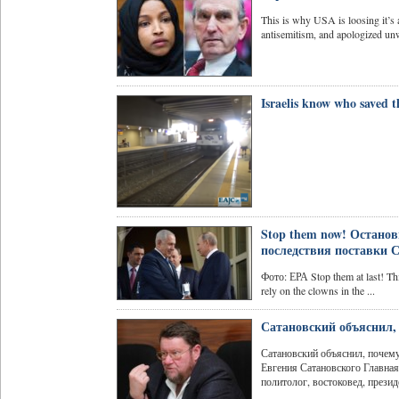
This is why USA is loosing it’s
antisemitism, and apologized unw
Israelis know who saved t
Stop them now! Останов
последствия поставки 
Фото: ЕРА Stop them at last! This
rely on the clowns in the ...
Сатановский объяснил,
Сатановский объяснил, почему
Евгения Сатановского Главная
политолог, востоковед, президе