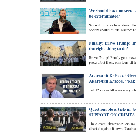
We should have no secret
be exterminated’
Scientific studies have shown that
society should discus whether ho
Finally! Bravo Trump: Tru
the right thing to do’
Bravo Trump! Finally good news 
protest, but if one considers all fa
Анатолий Клёсов. “Ист
Анатолий Клёсов. “Ка
all 12 videos https://www.y
Questionable article i
SUPPORT ON CRIMEA 
The current Ukrainian rulers ar
directed against its own Ukrainia