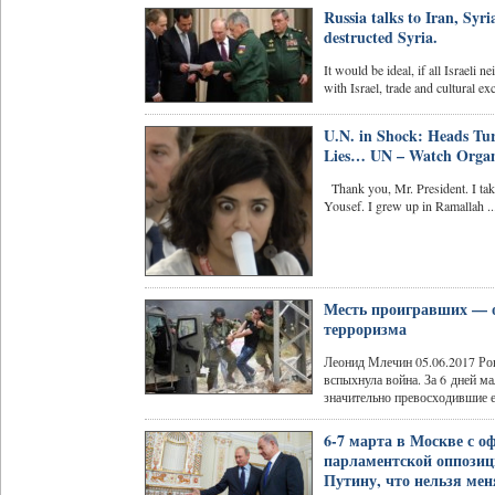
Russia talks to Iran, Syr
destructed Syria.
It would be ideal, if all Israeli
with Israel, trade and cultural ex
U.N. in Shock: Heads Tur
Lies… UN – Watch Organi
Thank you, Mr. President. I ta
Yousef. I grew up in Ramallah ..
Месть проигравших — о
терроризма
Леонид Млечин 05.06.2017 Ров
вспыхнула война. За 6 дней м
значительно превосходившие ег
6-7 марта в Москве с 
парламентской оппозиц
Путину, что нельзя мен