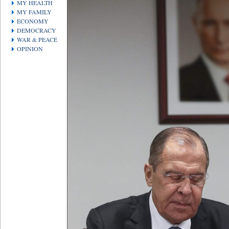
MY HEALTH
MY FAMILY
ECONOMY
DEMOCRACY
WAR & PEACE
OPINION