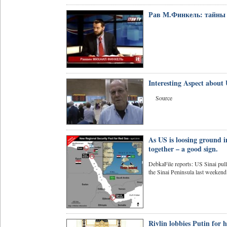
Рав М.Финкель: тайны Х
Interesting Aspect about
Source
As US is loosing ground i
together – a good sign.
DebkaFile reports: US Sinai pul
the Sinai Peninsula last weekend i
Rivlin lobbies Putin for