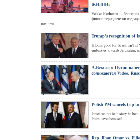
ЖИЗНИ»
Veikko Korhonen — блогер из
финнов периодически подпадал
них, что ...
Trump’s recognition of Is
It looks good for Israel, isn’t i
embassies towards Jerusalem, n
А.Векслер: Путин нанес
сближаются Video, Russ
Polish PM cancels trip to
Israel can not let history be ben
Poles have them self ...
Rep. Ilhan Omar vs. Elli