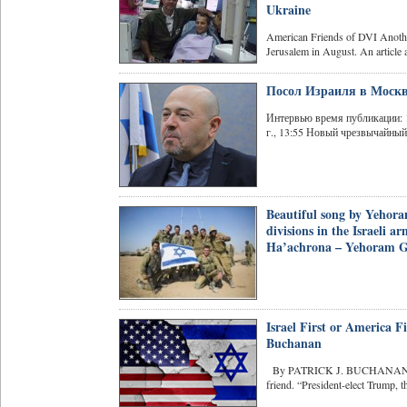
Ukraine
American Friends of DVI Another
Jerusalem in August. An article a
Посол Израиля в Москв
Интервью время публикации: 19
г., 13:55 Новый чрезвычайный
Beautiful song by Yehoram
divisions in the Israeli 
Ha’achrona – Yehoram 
Israel First or America F
Buchanan
By PATRICK J. BUCHANAN • D
friend. “President-elect Trump, 