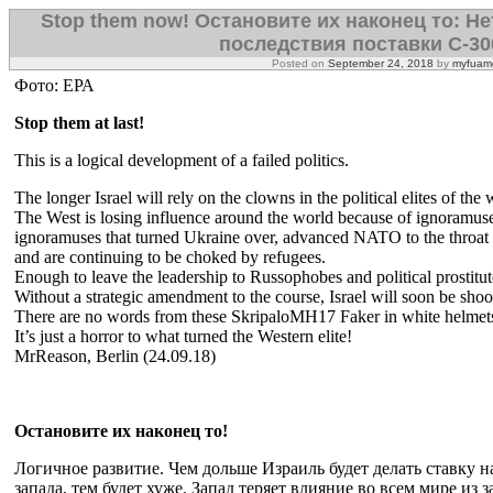
Stop them now! Остановите их наконец то: Н
последствия поставки С-30
Posted on
September 24, 2018
by
myfuame
Фото: ЕРА
Stop them at last!
This is a logical development of a failed politics.
The longer Israel will rely on the clowns in the political elites of the 
The West is losing influence around the world because of ignoramuse
ignoramuses that turned Ukraine over, advanced NATO to the throat o
and are continuing to be choked by refugees.
Enough to leave the leadership to Russophobes and political prostitut
Without a strategic amendment to the course, Israel will soon be shoo
There are no words from these SkripaloMH17 Faker in white helmets
It’s just a horror to what turned the Western elite!
MrReason, Berlin (24.09.18)
Остановите их наконец то!
Логичное развитие. Чем дольше Израиль будет делать ставку н
запада, тем будет хуже. Запад теряет влияние во всем мире из 