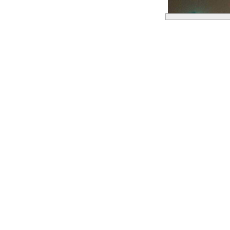
© REUTERS
1
Im Zeitalter der 
Gesellschaft – zur
ihre Einzigartigkei
rückläufig – manch
2
Viele Amerikaner h
aller Neigung, es 
darauf an, so offen
einzuführen.
3
Selbst wenn Obam
hätte nicht viel ge
gegenüberstehen un