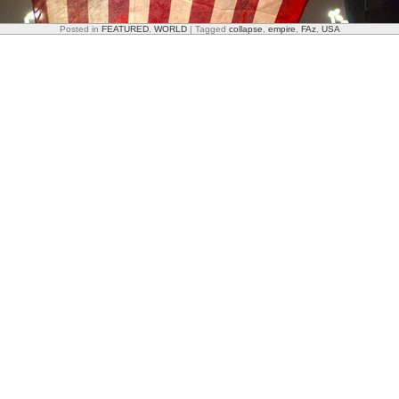
Posted in
FEATURED
,
WORLD
|
Tagged
collapse
,
empire
,
FAz
,
USA
Irgendwas stimmt nicht mehr mit Amerika: Eine Aufzählung i
Globalisierung ist eine amerikanische Kardinaltugend – schnelle Anpass
 globalen Tugend für alle Nationen geworden. Die Vereinigten Staaten h
t in dieser Kategorie verloren. Auch ihre Fähigkeit, sich schnell zu wande
mal bis hin zum kompletten Stillstand.
alten ihr Land für unvergleichlich, ja einzigartig. Das ist ein tragisch
in Sonntagsreden gebetsmühlenhaft zu wiederholen. In der Welt von heu
 wie möglich zu sein und praktikable Ideen anderer Nationen schnell in
a ein Genie gewesen wäre und er im Amt keinen einzigen Fehler gema
ändert. Das Land ist de facto unregierbar, weil sich zwei Lager unversöh
d sich gegenseitig blockieren.