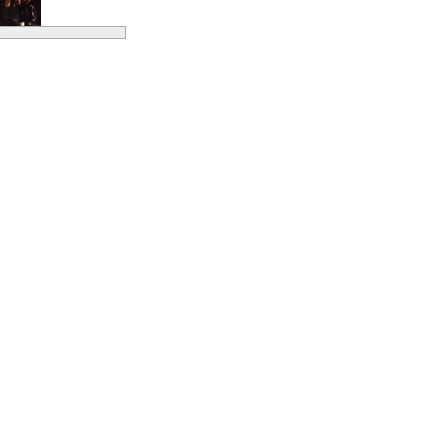
n 45 Punkten
ungsfähigkeit der
aben aber nicht nur
ln, ist stark
es Handicap – trotz
te kommt alles
 die eigene Praxis
cht hätte – es
nlich