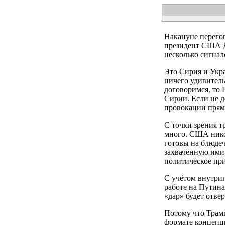
Накануне перегов
президент США Д
несколько сигна
Это Сирия и Укра
ничего удивитель
договоримся, то 
Сирии. Если не д
провокации прям
С точки зрения т
много. США никог
готовы на блюдеч
захваченную ими 
политическое при
С учётом внутри
работе на Путина
«дар» будет отве
Потому что Трамп
формате концепц