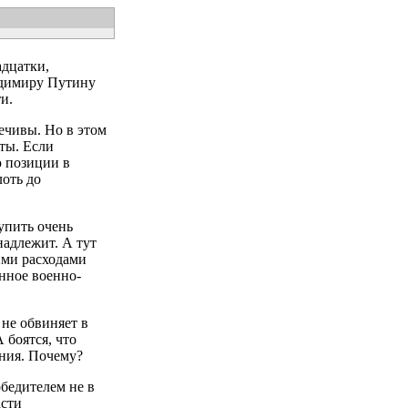
адцатки,
адимиру Путину
и.
ечивы. Но в этом
ты. Если
ю позиции в
лоть до
упить очень
надлежит. А тут
ими расходами
янное военно-
не обвиняет в
 боятся, что
ения. Почему?
бедителем не в
асти