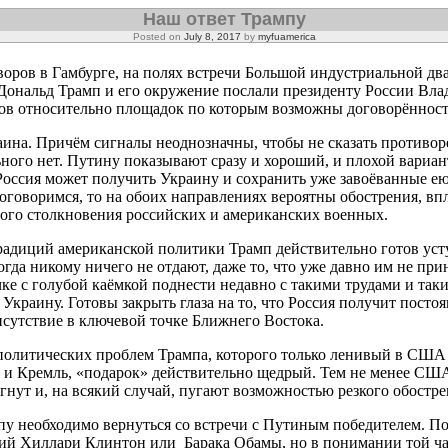
Наш ответ Трампу
Posted on
July 8, 2017
by
myfuamerica
оров в Гамбурге, на полях встречи Большой индустриальной дв
ональд Трамп и его окружение послали президенту России Вл
лов относительно площадок по которым возможны договорённост
ина. Причём сигналы неоднозначны, чтобы не сказать противор
ного нет. Путину показывают сразу и хороший, и плохой вариан
Россия может получить Украину и сохранить уже завоёванные е
оговоримся, то на обоих направлениях вероятны обострения, вп
ого столкновения российских и американских военных.
радиций американской политики Трамп действительно готов уст
да никому ничего не отдают, даже то, что уже давно им не при
ке с голубой каёмкой поднести недавно с такими трудами и так
Украину. Готовы закрыть глаза на то, что Россия получит посто
сутствие в ключевой точке Ближнего Востока.
политических проблем Трампа, которого только ленивый в США 
 и Кремль, «подарок» действительно щедрый. Тем не менее США
ргнут и, на всякий случай, пугают возможностью резкого обостр
у необходимо вернуться со встречи с Путиным победителем. По
ий Хиллари Клинтон или Барака Обамы, но в понимании той ч