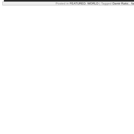
Posted in
FEATURED
,
WORLD
|
Tagged
Damir Rakic.
,
f
Share this:
Facebook
X
Reddit
Email
Print