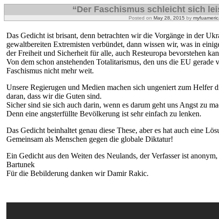
“Der Faschismus schleicht sich le
Posted on
May 28, 2015
by
myfuameric
Das Gedicht ist brisant, denn betrachten wir die Vorgänge in der Ukr
gewaltbereiten Extremisten verbündet, dann wissen wir, was in eini
der Freiheit und Sicherheit für alle, auch Resteuropa bevorstehen kan
Von dem schon anstehenden Totalitarismus, den uns die EU gerade ve
Faschismus nicht mehr weit.
Unsere Regierugen und Medien machen sich ungeniert zum Helfer die
daran, dass wir die Guten sind.
Sicher sind sie sich auch darin, wenn es darum geht uns Angst zu m
Denn eine angsterfüllte Bevölkerung ist sehr einfach zu lenken.
Das Gedicht beinhaltet genau diese These, aber es hat auch eine Lös
Gemeinsam als Menschen gegen die globale Diktatur!
Ein Gedicht aus den Weiten des Neulands, der Verfasser ist anonym,
Bartunek
Für die Bebilderung danken wir Damir Rakic.